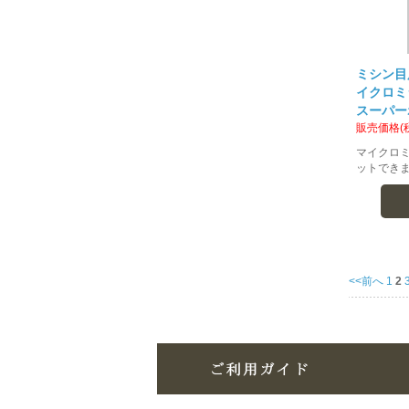
ミシン目用
イクロミシ
スーパー
販売価格(
マイクロ
ットできま
<<前へ
1
2