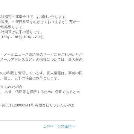
弊社指定の運送会社で、お届けいたします。
確認後）の翌日発送を心がけておりますが、万が一
ご連絡致します。
る時間帯は以下の通りです。
 [16時～18時] [18時～21時]
・メールニュース購読等のサービスをご利用いただ
メールアドレスなど）の保護については、最大限の
のみ利用し管理しています。個人情報は、事前の同
。但し、以下の場合は例外とします。
求められた場合
益、名誉、信用等を保護するために必要であると当
651120000941号 有限会社リフレわかやま
このページの先頭へ