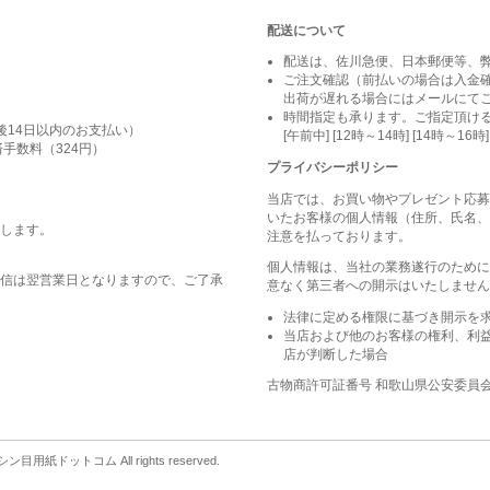
配送について
配送は、佐川急便、日本郵便等、
ご注文確認（前払いの場合は入金
出荷が遅れる場合にはメールにて
時間指定も承ります。ご指定頂け
後14日以内のお支払い）
[午前中] [12時～14時] [14時～16時]
手数料（324円）
プライバシーポリシー
当店では、お買い物やプレゼント応募
いたお客様の個人情報（住所、氏名、
します。
注意を払っております。
個人情報は、当社の業務遂行のために
信は翌営業日となりますので、ご了承
意なく第三者への開示はいたしません
法律に定める権限に基づき開示を
当店および他のお客様の権利、利
店が判断した場合
古物商許可証番号 和歌山県公安委員会 第
目用紙ドットコム All rights reserved.