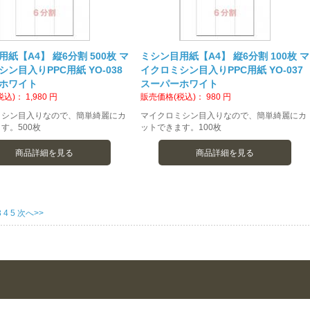
紙【A4】 縦6分割 500枚 マ
ミシン目用紙【A4】 縦6分割 100枚 マ
ン目入りPPC用紙 YO-038
イクロミシン目入りPPC用紙 YO-037
ホワイト
スーパーホワイト
税込)：
1,980
円
販売価格(税込)：
980
円
ミシン目入りなので、簡単綺麗にカ
マイクロミシン目入りなので、簡単綺麗にカ
す。500枚
ットできます。100枚
商品詳細を見る
商品詳細を見る
3
4
5
次へ>>