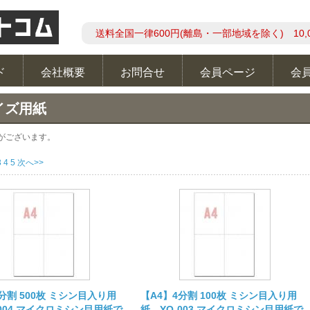
送料全国一律600円(離島・一部地域を除く) 10,
ド
会社概要
お問合せ
会員ページ
会
イズ用紙
がございます。
3
4
5
次へ>>
分割 500枚 ミシン目入り用
【A4】4分割 100枚 ミシン目入り用
-004 マイクロミシン目用紙で
紙 YO-003 マイクロミシン目用紙で