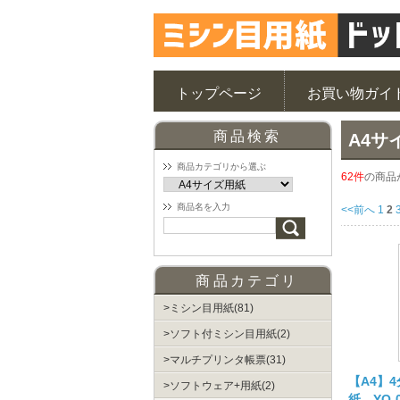
トップページ
お買い物ガイ
商品検索
A4サ
商品カテゴリから選ぶ
62件
の商品
商品名を入力
<<前へ
1
2
商品カテゴリ
ミシン目用紙(81)
ソフト付ミシン目用紙(2)
マルチプリンタ帳票(31)
【A4】4
ソフトウェア+用紙(2)
紙 YO