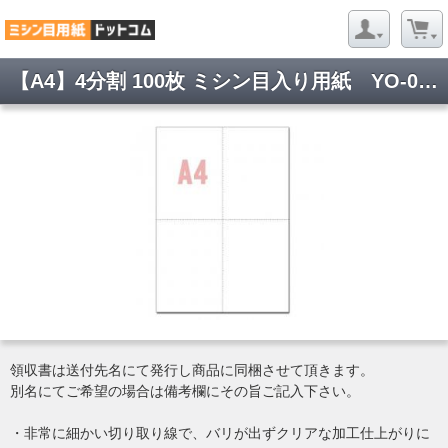
【A4】4分割 100枚 ミシン目入り用紙 YO-003 マイクロミシン目用紙で各種帳票・伝票などに最適です
領収書は送付先名にて発行し商品に同梱させて頂きます。
別名にてご希望の場合は備考欄にその旨ご記入下さい。
・非常に細かい切り取り線で、バリが出ずクリアな加工仕上がりに