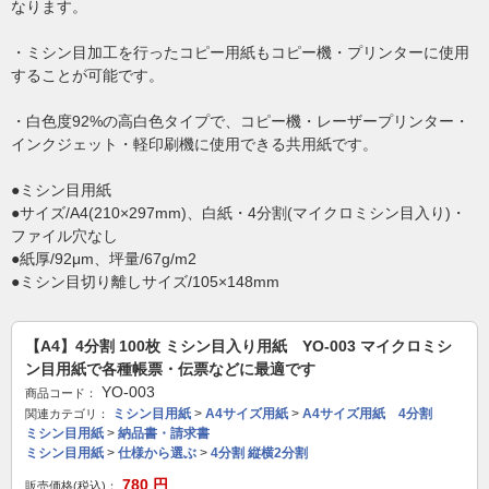
なります。
・ミシン目加工を行ったコピー用紙もコピー機・プリンターに使用
することが可能です。
・白色度92%の高白色タイプで、コピー機・レーザープリンター・
インクジェット・軽印刷機に使用できる共用紙です。
●ミシン目用紙
●サイズ/A4(210×297mm)、白紙・4分割(マイクロミシン目入り)・
ファイル穴なし
●紙厚/92μm、坪量/67g/m2
●ミシン目切り離しサイズ/105×148mm
【A4】4分割 100枚 ミシン目入り用紙 YO-003 マイクロミシ
ン目用紙で各種帳票・伝票などに最適です
YO-003
商品コード：
ミシン目用紙
>
A4サイズ用紙
>
A4サイズ用紙 4分割
関連カテゴリ：
ミシン目用紙
>
納品書・請求書
ミシン目用紙
>
仕様から選ぶ
>
4分割 縦横2分割
780
円
販売価格(税込)：