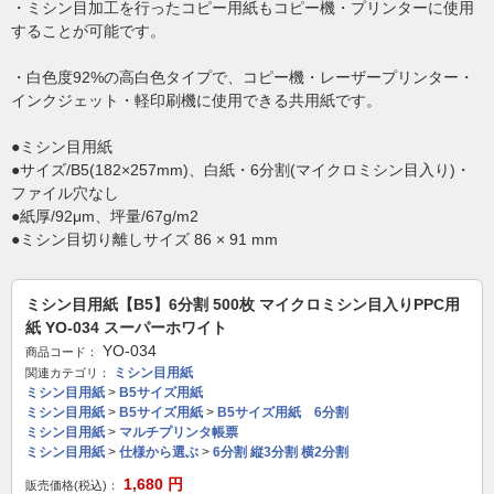
・ミシン目加工を行ったコピー用紙もコピー機・プリンターに使用
することが可能です。
・白色度92%の高白色タイプで、コピー機・レーザープリンター・
インクジェット・軽印刷機に使用できる共用紙です。
●ミシン目用紙
●サイズ/B5(182×257mm)、白紙・6分割(マイクロミシン目入り)・
ファイル穴なし
●紙厚/92μm、坪量/67g/m2
●ミシン目切り離しサイズ 86 × 91 mm
ミシン目用紙【B5】6分割 500枚 マイクロミシン目入りPPC用
紙 YO-034 スーパーホワイト
YO-034
商品コード：
ミシン目用紙
関連カテゴリ：
ミシン目用紙
>
B5サイズ用紙
ミシン目用紙
>
B5サイズ用紙
>
B5サイズ用紙 6分割
ミシン目用紙
>
マルチプリンタ帳票
ミシン目用紙
>
仕様から選ぶ
>
6分割 縦3分割 横2分割
1,680
円
販売価格(税込)：