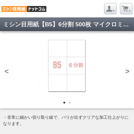
ミシン目用紙【B5】6分割 500枚 マイクロミシン目入りPPC用紙 YO-034 スーパーホワイト
<
>
・非常に細かい切り取り線で、バリが出ずクリアな加工仕上がりに
なります。