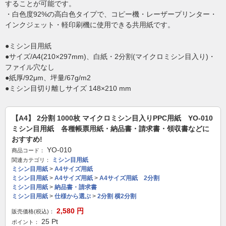
することが可能です。
・白色度92%の高白色タイプで、コピー機・レーザープリンター・
インクジェット・軽印刷機に使用できる共用紙です。
●ミシン目用紙
●サイズ/A4(210×297mm)、白紙・2分割(マイクロミシン目入り)・
ファイル穴なし
●紙厚/92μm、坪量/67g/m2
●ミシン目切り離しサイズ 148×210 mm
【A4】 2分割 1000枚 マイクロミシン目入りPPC用紙 YO-010
ミシン目用紙 各種帳票用紙・納品書・請求書・領収書などに
おすすめ!
YO-010
商品コード：
ミシン目用紙
関連カテゴリ：
ミシン目用紙
>
A4サイズ用紙
ミシン目用紙
>
A4サイズ用紙
>
A4サイズ用紙 2分割
ミシン目用紙
>
納品書・請求書
ミシン目用紙
>
仕様から選ぶ
>
2分割 横2分割
2,580
円
販売価格(税込)：
25
Pt
ポイント：