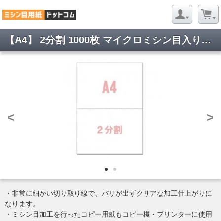
【A4】 2分割 1000枚 マイクロミシン目入りPPC用紙 YO-010 ミシン目用紙 各種帳票用紙・納品書・請求書・領収書などにおすすめ!
<
>
・非常に細かい切り取り線で、バリが出ずクリアな加工仕上がりに
なります。
・ミシン目加工を行ったコピー用紙もコピー機・プリンターに使用